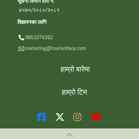
सूचना विभाग दर्ता नं.
४५७५/२०८०/२०८१
विज्ञापनका लागि
9851076362
marketing@tourismface.com
हाम्रो बारेमा
हाम्रो टिम
Back