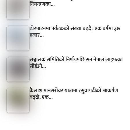
नियन्त्रणका…
ढोरपाटनमा पर्यटकको संख्या बढ्दै : एक वर्षमा ३७
हजार…
सञ्चालक समितिको निर्णयपछि सन नेपाल लाइफका
सीईओ…
कैलाश मानसरोवर यात्रामा रसुवागढीको आकर्षण
बढ्दो, एक…