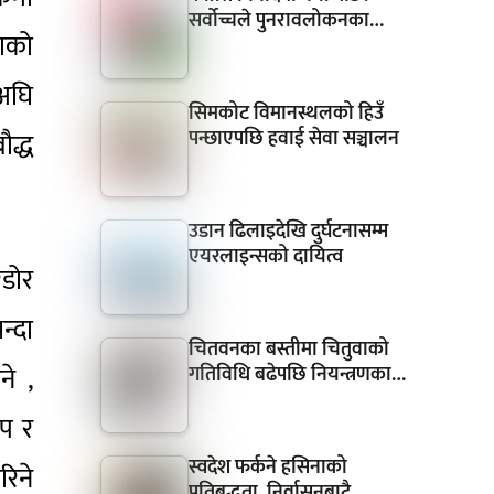
सर्वोच्चले पुनरावलोकनका…
ाको
 अघि
सिमकोट विमानस्थलको हिउँ
पन्छाएपछि हवाई सेवा सञ्चालन
ौद्ध
उडान ढिलाइदेखि दुर्घटनासम्म
एयरलाइन्सको दायित्व
िडोर
न्दा
चितवनका बस्तीमा चितुवाको
े ,
गतिविधि बढेपछि नियन्त्रणका…
प र
स्वदेश फर्कने हसिनाको
रिने
प्रतिबद्धता, निर्वासनबाटै…