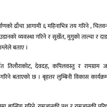
िर्माणको ढाँचा आगामी ६ महिनाभित्र तय गरिने , चित
डानको व्यवस्था गरिने र सुर्खेत, मुगुको ताल्चा र द
वाग्लेले बताए ।
त तिलौराकोट, देवदह, कपिलवस्तु र रामग्राम जस
गरिने बताएको छ । बृहत्तर लुम्बिनी विकास कार्यक्
मा ब्रान्डिङ गरिने, रामजानकी पथ र रामजानकी परिक