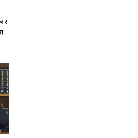
ोब र
रा