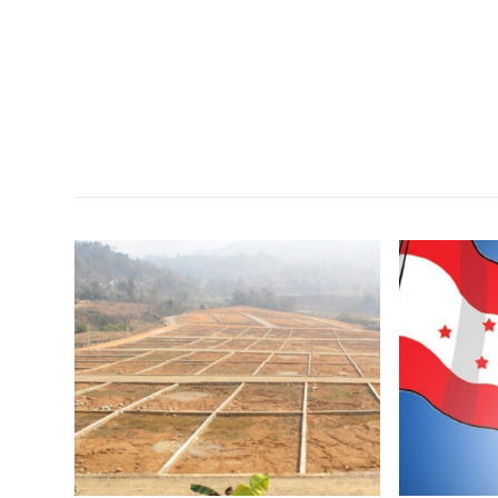
सम
,
,