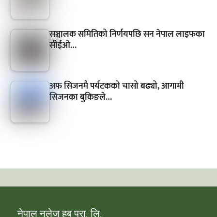
सञ्चालक समितिको निर्णयपछि सन नेपाल लाइफका
सीईओ…
अफ सिजनमै पर्यटकको चासो बढ्यो, आगामी
सिजनका बुकिङले…
नेपाल नलेज हब प्रा. लि.