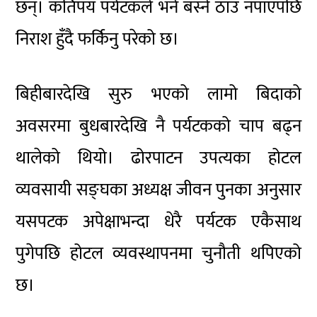
छन्। कतिपय पर्यटकले भने बस्ने ठाउँ नपाएपछि
निराश हुँदै फर्किनु परेको छ।
बिहीबारदेखि सुरु भएको लामो बिदाको
अवसरमा बुधबारदेखि नै पर्यटकको चाप बढ्न
थालेको थियो। ढोरपाटन उपत्यका होटल
व्यवसायी सङ्घका अध्यक्ष जीवन पुनका अनुसार
यसपटक अपेक्षाभन्दा धेरै पर्यटक एकैसाथ
पुगेपछि होटल व्यवस्थापनमा चुनौती थपिएको
छ।