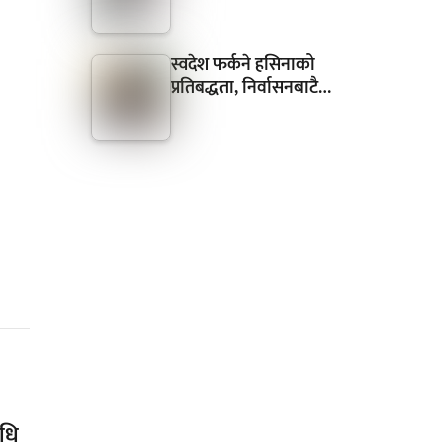
स्वदेश फर्कने हसिनाको
प्रतिबद्धता, निर्वासनबाटै…
िधि