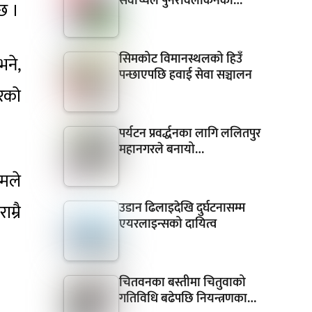
सर्वोच्चले पुनरावलोकनका…
छ ।
सिमकोट विमानस्थलको हिउँ
भने,
पन्छाएपछि हवाई सेवा सञ्चालन
रको
पर्यटन प्रवर्द्धनका लागि ललितपुर
महानगरले बनायो…
ामले
उडान ढिलाइदेखि दुर्घटनासम्म
म्रै
एयरलाइन्सको दायित्व
चितवनका बस्तीमा चितुवाको
गतिविधि बढेपछि नियन्त्रणका…