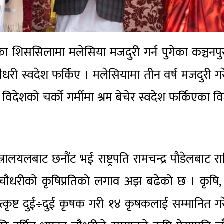
ीका शिससिलामा मलेसिया मजदुरी गर्न पुगेका कञ्चनप
ी स्वदेश फर्किए । मलेसियामा तीन वर्ष मजदुरी ग
देशको चर्को गर्मीमा श्रम बेचेर स्वदेश फर्किएका 
लयलबाट छनौंट भई राष्ट्रपति रामचन्द्र पौडेलबाट राष्ट
छि चौधरीको कृषिप्रतिको लगाव अझ बढेको छ । कृषि
उत्कृष्ट दुई÷दुई कृषक गरी १४ कृषकलाई सम्मानित ग