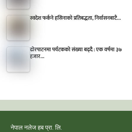
स्वदेश फर्कने हसिनाको प्रतिबद्धता, निर्वासनबाटै…
ढोरपाटनमा पर्यटकको संख्या बढ्दै : एक वर्षमा ३७
हजार…
नेपाल नलेज हब प्रा. लि.