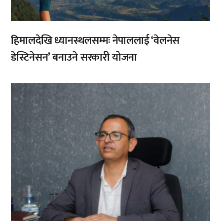
हिमालदेखि ध्यानस्थलसम्मः नेपाललाई ‘वेलनेस
डेस्टिनेसन’ बनाउने सरकारी योजना
,