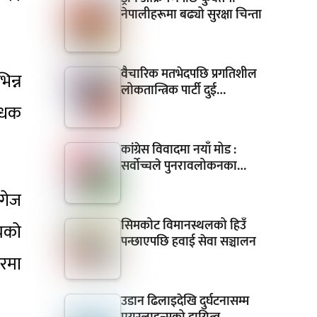
नेपालीहरूमा बढ्यो सुरक्षा चिन्ता
वैचारिक मतभेदपछि प्रगतिशील
िन्न
लोकतान्त्रिक पार्टी दुई…
्धक
कांग्रेस विवादमा नयाँ मोड :
सर्वोच्चले पुनरावलोकनका…
डगेज
सिमकोट विमानस्थलको हिउँ
ीचको
पन्छाएपछि हवाई सेवा सञ्चालन
ारमा
उडान ढिलाइदेखि दुर्घटनासम्म