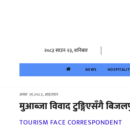
Skip
to
content
२०८३ साउन २३, शनिबार
NEWS
HOSPITALI
असार २१,२०८३, आइतवार
मुआब्जा विवाद टुङ्गिएसँगै बिजलपु
TOURISM FACE CORRESPONDENT