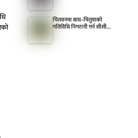
िधि
चितवनमा बाघ–चितुवाको
ोरको
गतिविधि निगरानी गर्न सीसी…