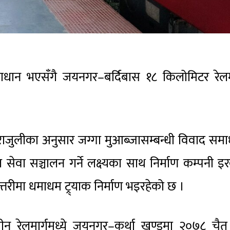
ाधान भएसँगै जयनगर–बर्दिबास १८ किलोमिटर रेलमा
 पराजुलीका अनुसार जग्गा मुआब्जासम्बन्धी विवाद सम
ल सेवा सञ्चालन गर्ने लक्ष्यका साथ निर्माण कम्पनी 
तरीमा धमाधम ट्र्याक निर्माण भइरहेको छ ।
न रेलमार्गमध्ये जयनगर–कुर्था खण्डमा २०७८ चैत