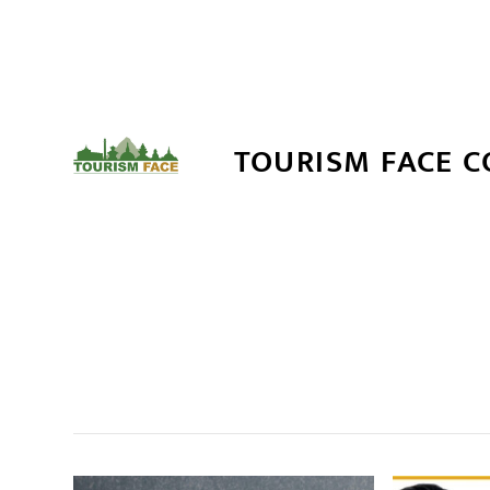
TOURISM FACE 
सम
,
,