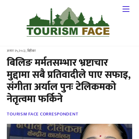
Skip
Me
to
content
असार २५,२०८३, बिहीबार
बिलिङ मर्मतसम्भार भ्रष्टाचार
मुद्दामा सबै प्रतिवादीले पाए सफाइ,
संगीता अर्याल पुनः टेलिकमको
नेतृत्वमा फर्किने
TOURISM FACE CORRESPONDENT