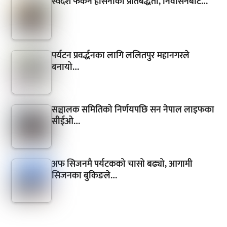
स्वदेश फर्कने हसिनाको प्रतिबद्धता, निर्वासनबाटै…
पर्यटन प्रवर्द्धनका लागि ललितपुर महानगरले
बनायो…
सञ्चालक समितिको निर्णयपछि सन नेपाल लाइफका
सीईओ…
अफ सिजनमै पर्यटकको चासो बढ्यो, आगामी
सिजनका बुकिङले…