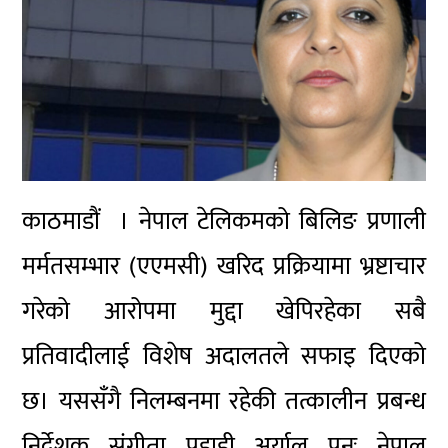
काठमाडौं । नेपाल टेलिकमको बिलिङ प्रणाली
मर्मतसम्भार (एएमसी) खरिद प्रक्रियामा भ्रष्टाचार
गरेको आरोपमा मुद्दा खेपिरहेका सबै
प्रतिवादीलाई विशेष अदालतले सफाइ दिएको
छ। यससँगै निलम्बनमा रहेकी तत्कालीन प्रबन्ध
निर्देशक संगीता पहाडी अर्याल पुनः नेपाल