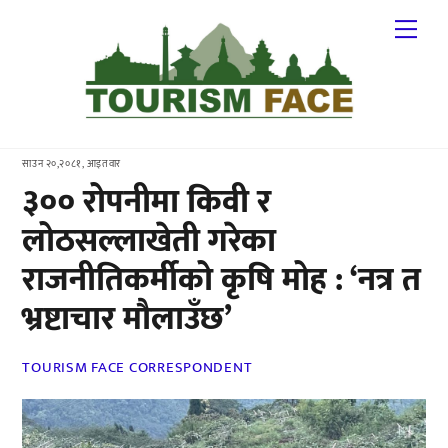
Skip
Me
to
content
साउन २०,२०८१, आइतवार
३०० रोपनीमा किवी र
लोठसल्लाखेती गरेका
राजनीतिकर्मीको कृषि मोह : ‘नत्र त
भ्रष्टाचार मौलाउँछ’
TOURISM FACE CORRESPONDENT