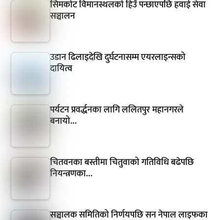
सिमकोट विमानस्थलको हिउँ पन्छाएपछि हवाई सेवा
सञ्चालन
उडान ढिलाइदेखि दुर्घटनासम्म एयरलाइन्सको
दायित्व
पर्यटन प्रवर्द्धनका लागि ललितपुर महानगरले
बनायो…
चितवनका बस्तीमा चितुवाको गतिविधि बढेपछि
नियन्त्रणका…
सञ्चालक समितिको निर्णयपछि सन नेपाल लाइफका