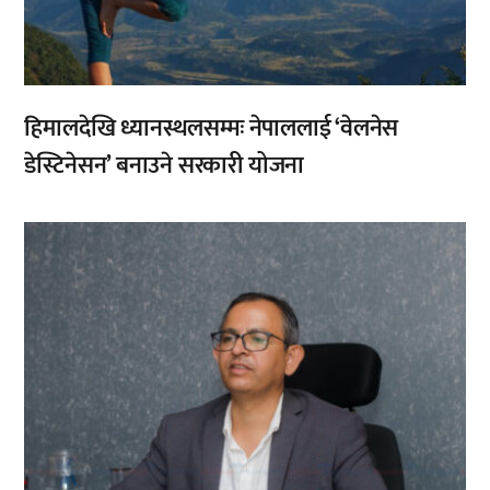
हिमालदेखि ध्यानस्थलसम्मः नेपाललाई ‘वेलनेस
डेस्टिनेसन’ बनाउने सरकारी योजना
,