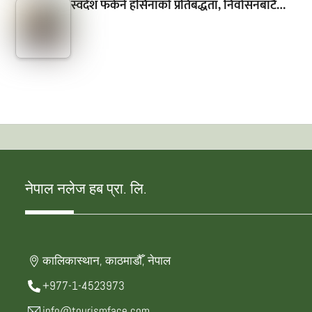
स्वदेश फर्कने हसिनाको प्रतिबद्धता, निर्वासनबाटै…
नेपाल नलेज हब प्रा. लि.
कालिकास्थान, काठमाडौँ, नेपाल
+977-1-4523973
info@tourismface.com