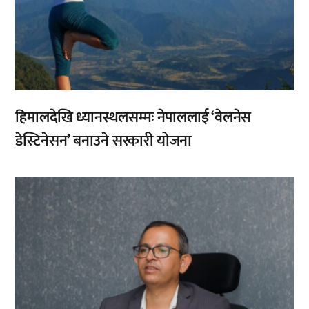
हिमालदेखि ध्यानस्थलसम्मः नेपाललाई ‘वेलनेस
डेस्टिनेसन’ बनाउने सरकारी योजना
,