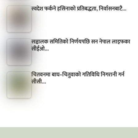
स्वदेश फर्कने हसिनाको प्रतिबद्धता, निर्वासनबाटै…
सञ्चालक समितिको निर्णयपछि सन नेपाल लाइफका
सीईओ…
चितवनमा बाघ–चितुवाको गतिविधि निगरानी गर्न
सीसी…