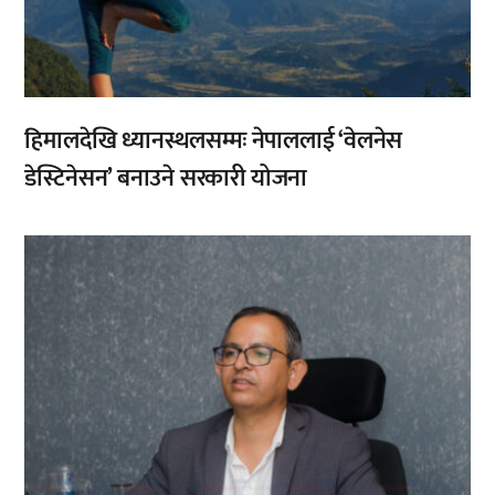
हिमालदेखि ध्यानस्थलसम्मः नेपाललाई ‘वेलनेस
डेस्टिनेसन’ बनाउने सरकारी योजना
,