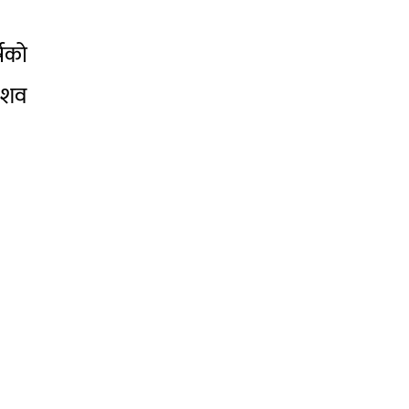
्षको
ो शव