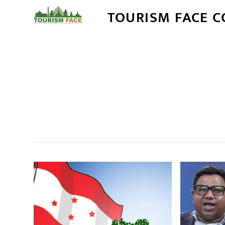
TOURISM FACE 
सम
,
,