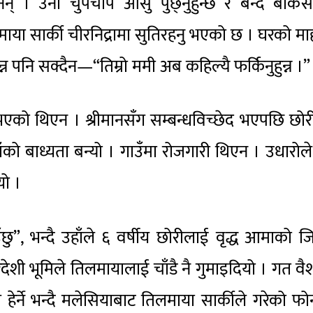
नन् । उनी चुपचाप आँसु पुछ्नुहुन्छ र बन्द बाकस
िलमाया सार्की चीरनिद्रामा सुतिरहनु भएको छ । घरको म
 पनि सक्दैन—“तिम्रो ममी अब कहिल्यै फर्किनुहुन्न ।”
 भएको थिएन । श्रीमानसँग सम्बन्धविच्छेद भएपछि छो
हाँको बाध्यता बन्यो । गाउँमा रोजगारी थिएन । उधारोल
यो ।
उँछु”, भन्दै उहाँले ६ वर्षीय छोरीलाई वृद्ध आमाको जि
देशी भूमिले तिलमायालाई चाँडै नै गुमाइदियो । गत व
र्ने भन्दै मलेसियाबाट तिलमाया सार्कीले गरेको फो