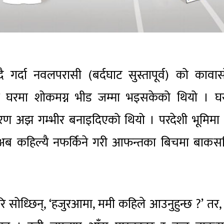
ै गर्दा नवलपरासी (बर्दघाट सुस्तापूर्व) को कावा
ो घरमा शोकमग्न भीड जम्मा भइसकेको थियो । घ
ण अझ गम्भीर बनाइदिएको थियो । परदेशी भूमिमा श
अब कहिल्यै नफर्किने गरी आफन्तका बिचमा बाकसभि
 सोध्छिन्, ‘हजुरआमा, ममी कहिले आउनुहुन्छ ?’ तर