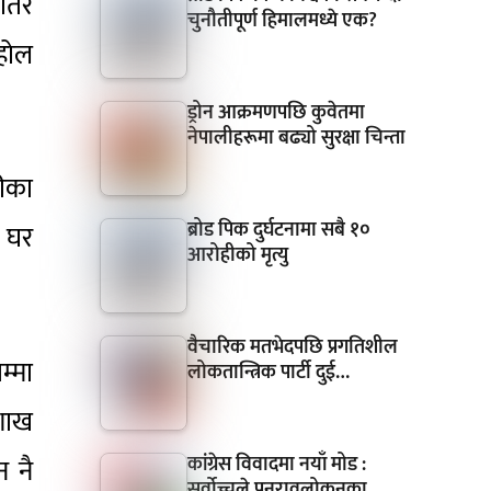
तिर
चुनौतीपूर्ण हिमालमध्ये एक?
ाहोल
ड्रोन आक्रमणपछि कुवेतमा
नेपालीहरूमा बढ्यो सुरक्षा चिन्ता
रीका
ब्रोड पिक दुर्घटनामा सबै १०
े घर
आरोहीको मृत्यु
वैचारिक मतभेदपछि प्रगतिशील
म्मा
लोकतान्त्रिक पार्टी दुई…
ैशाख
कांग्रेस विवादमा नयाँ मोड :
न नै
सर्वोच्चले पुनरावलोकनका…