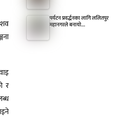
पर्यटन प्रवर्द्धनका लागि ललितपुर
ि शव
महानगरले बनायो…
्जना
वाइ
ो र
लब्ध
ाइने