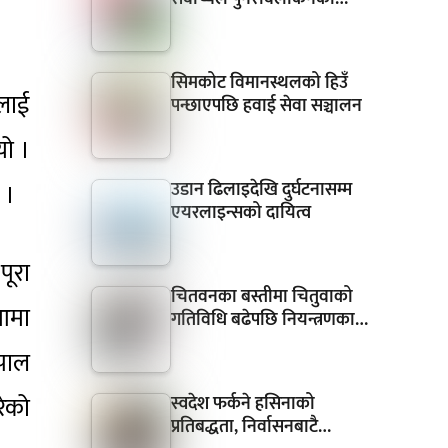
सिमकोट विमानस्थलको हिउँ
लाई
पन्छाएपछि हवाई सेवा सञ्चालन
यो ।
 ।
उडान ढिलाइदेखि दुर्घटनासम्म
एयरलाइन्सको दायित्व
पूरा
चितवनका बस्तीमा चितुवाको
आमा
गतिविधि बढेपछि नियन्त्रणका…
पाल
रेको
स्वदेश फर्कने हसिनाको
प्रतिबद्धता, निर्वासनबाटै…