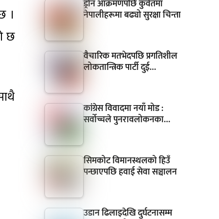
ड्रोन आक्रमणपछि कुवेतमा
 छ ।
नेपालीहरूमा बढ्यो सुरक्षा चिन्ता
को छ
वैचारिक मतभेदपछि प्रगतिशील
लोकतान्त्रिक पार्टी दुई…
साथै
कांग्रेस विवादमा नयाँ मोड :
सर्वोच्चले पुनरावलोकनका…
सिमकोट विमानस्थलको हिउँ
पन्छाएपछि हवाई सेवा सञ्चालन
उडान ढिलाइदेखि दुर्घटनासम्म