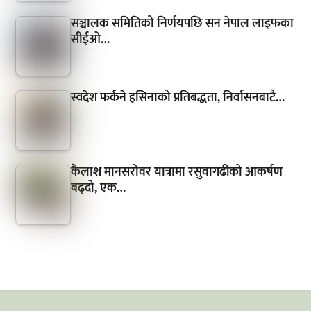
सञ्चालक समितिको निर्णयपछि सन नेपाल लाइफका
सीईओ…
स्वदेश फर्कने हसिनाको प्रतिबद्धता, निर्वासनबाटै…
कैलाश मानसरोवर यात्रामा रसुवागढीको आकर्षण
बढ्दो, एक…