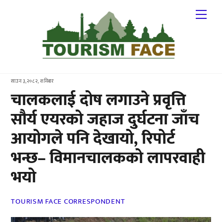
Skip
Me
to
content
साउन ३,२०८२, शनिबार
चालकलाई दोष लगाउने प्रवृत्ति
सौर्य एयरको जहाज दुर्घटना जाँच
आयोगले पनि देखायो, रिपोर्ट
भन्छ– विमानचालकको लापरवाही
भयो
TOURISM FACE CORRESPONDENT