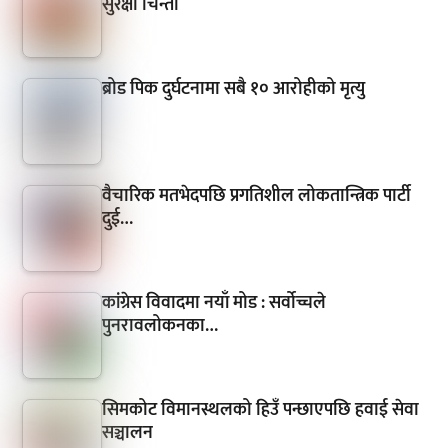
सुरक्षा चिन्ता
ब्रोड पिक दुर्घटनामा सबै १० आरोहीको मृत्यु
वैचारिक मतभेदपछि प्रगतिशील लोकतान्त्रिक पार्टी
दुई…
कांग्रेस विवादमा नयाँ मोड : सर्वोच्चले
पुनरावलोकनका…
सिमकोट विमानस्थलको हिउँ पन्छाएपछि हवाई सेवा
सञ्चालन