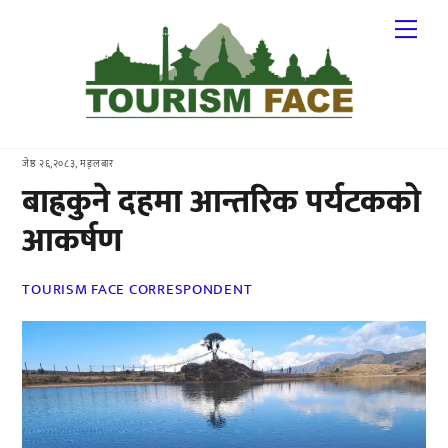
Skip
Me
to
content
जेष्ठ २६,२०८३, मङ्लबार
बाह्रकुने दहमा आन्तरिक पर्यटकको
आकर्षण
TOURISM FACE CORRESPONDENT