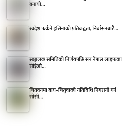
बनायो…
स्वदेश फर्कने हसिनाको प्रतिबद्धता, निर्वासनबाटै…
सञ्चालक समितिको निर्णयपछि सन नेपाल लाइफका
सीईओ…
चितवनमा बाघ–चितुवाको गतिविधि निगरानी गर्न
सीसी…