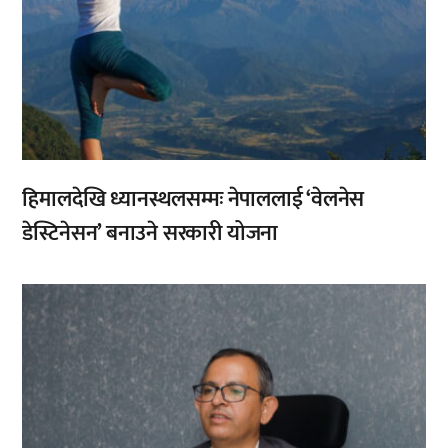
हिमालदेखि ध्यानस्थलसम्मः नेपाललाई ‘वेलनेस
डेस्टिनेसन’ बनाउने सरकारी योजना
,