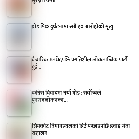
सुरक्षा चिन्ता
ब्रोड पिक दुर्घटनामा सबै १० आरोहीको मृत्यु
वैचारिक मतभेदपछि प्रगतिशील लोकतान्त्रिक पार्टी
दुई…
कांग्रेस विवादमा नयाँ मोड : सर्वोच्चले
पुनरावलोकनका…
सिमकोट विमानस्थलको हिउँ पन्छाएपछि हवाई सेवा
सञ्चालन