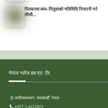
चितवनमा बाघ–चितुवाको गतिविधि निगरानी गर्न
सीसी…
नेपाल नलेज हब प्रा. लि.
कालिकास्थान, काठमाडौँ, नेपाल
+977-1-4523973