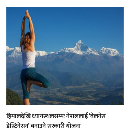
,
हिमालदेखि ध्यानस्थलसम्मः नेपाललाई ‘वेलनेस
डेस्टिनेसन’ बनाउने सरकारी योजना