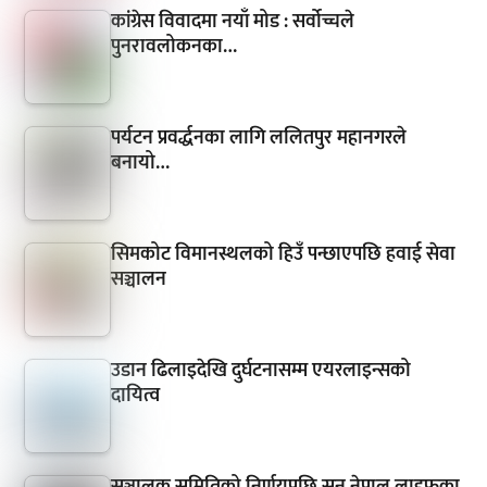
कांग्रेस विवादमा नयाँ मोड : सर्वोच्चले
पुनरावलोकनका…
पर्यटन प्रवर्द्धनका लागि ललितपुर महानगरले
बनायो…
सिमकोट विमानस्थलको हिउँ पन्छाएपछि हवाई सेवा
सञ्चालन
उडान ढिलाइदेखि दुर्घटनासम्म एयरलाइन्सको
दायित्व
सञ्चालक समितिको निर्णयपछि सन नेपाल लाइफका