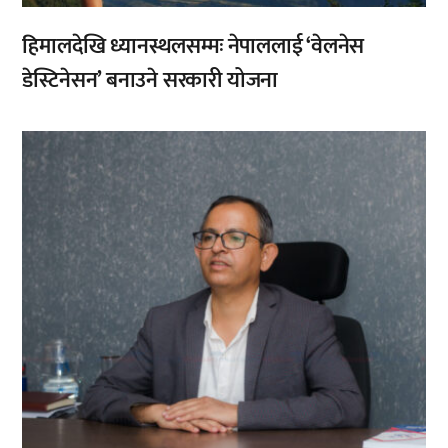
हिमालदेखि ध्यानस्थलसम्मः नेपाललाई ‘वेलनेस
डेस्टिनेसन’ बनाउने सरकारी योजना
,