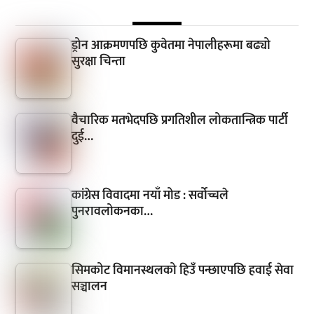
ड्रोन आक्रमणपछि कुवेतमा नेपालीहरूमा बढ्यो
सुरक्षा चिन्ता
वैचारिक मतभेदपछि प्रगतिशील लोकतान्त्रिक पार्टी
दुई…
कांग्रेस विवादमा नयाँ मोड : सर्वोच्चले
पुनरावलोकनका…
सिमकोट विमानस्थलको हिउँ पन्छाएपछि हवाई सेवा
सञ्चालन