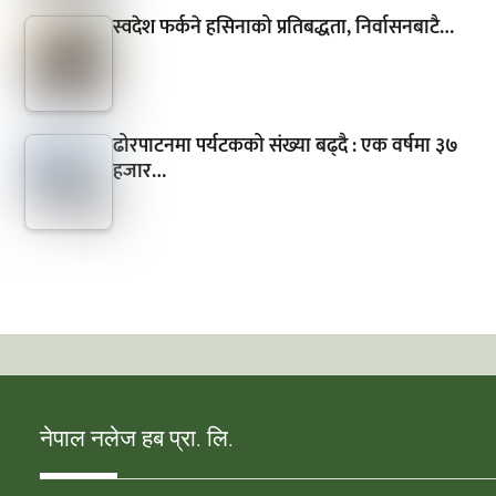
स्वदेश फर्कने हसिनाको प्रतिबद्धता, निर्वासनबाटै…
ढोरपाटनमा पर्यटकको संख्या बढ्दै : एक वर्षमा ३७
हजार…
नेपाल नलेज हब प्रा. लि.