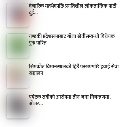
वैचारिक मतभेदपछि प्रगतिशील लोकतान्त्रिक पार्टी
दुई…
गण्डकी प्रदेशसभाबाट गाँजा खेतीसम्बन्धी विधेयक
पुनः पारित
सिमकोट विमानस्थलको हिउँ पन्छाएपछि हवाई सेवा
सञ्चालन
पर्यटक ठगीको आरोपमा तीन जना नियन्त्रणमा,
ओभर…