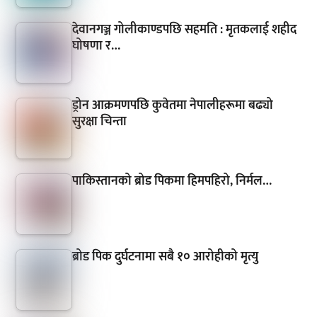
देवानगञ्ज गोलीकाण्डपछि सहमति : मृतकलाई शहीद
घोषणा र…
ड्रोन आक्रमणपछि कुवेतमा नेपालीहरूमा बढ्यो
सुरक्षा चिन्ता
पाकिस्तानको ब्रोड पिकमा हिमपहिरो, निर्मल…
ब्रोड पिक दुर्घटनामा सबै १० आरोहीको मृत्यु