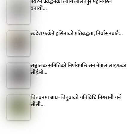
पर्यटन प्रवर्द्धनका लागि ललितपुर महानगरले
बनायो…
स्वदेश फर्कने हसिनाको प्रतिबद्धता, निर्वासनबाटै…
सञ्चालक समितिको निर्णयपछि सन नेपाल लाइफका
सीईओ…
चितवनमा बाघ–चितुवाको गतिविधि निगरानी गर्न
सीसी…