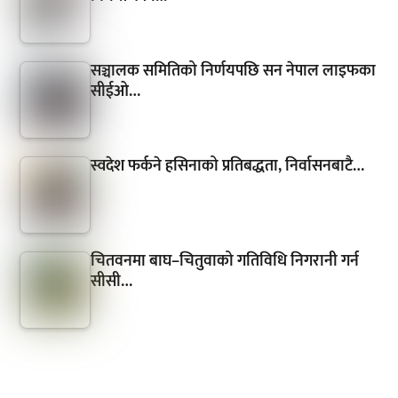
सञ्चालक समितिको निर्णयपछि सन नेपाल लाइफका
सीईओ…
स्वदेश फर्कने हसिनाको प्रतिबद्धता, निर्वासनबाटै…
चितवनमा बाघ–चितुवाको गतिविधि निगरानी गर्न
सीसी…