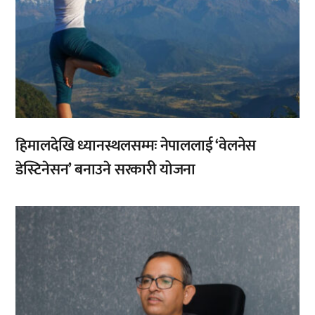
हिमालदेखि ध्यानस्थलसम्मः नेपाललाई ‘वेलनेस
डेस्टिनेसन’ बनाउने सरकारी योजना
,