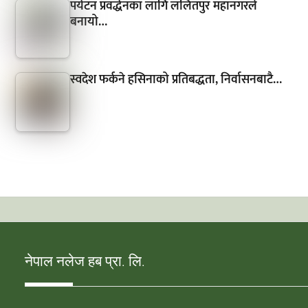
पर्यटन प्रवर्द्धनका लागि ललितपुर महानगरले
बनायो…
स्वदेश फर्कने हसिनाको प्रतिबद्धता, निर्वासनबाटै…
नेपाल नलेज हब प्रा. लि.