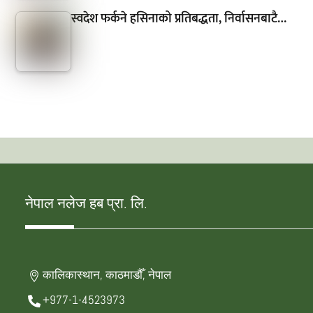
स्वदेश फर्कने हसिनाको प्रतिबद्धता, निर्वासनबाटै…
नेपाल नलेज हब प्रा. लि.
कालिकास्थान, काठमाडौँ, नेपाल
+977-1-4523973