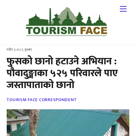
Skip
Me
to
content
मंसिर ३,२०८२, बुधबार
फुसको छानो हटाउने अभियान :
पौवादुङ्माका ५२५ परिवारले पाए
जस्तापाताको छानो
TOURISM FACE CORRESPONDENT