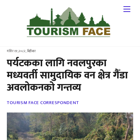
Skip
Me
to
content
मंसिर ११,२०८२, बिहीबार
पर्यटकका लागि नवलपुरका
मध्यवर्ती सामुदायिक वन क्षेत्र गैँडा
अवलोकनको गन्तव्य
TOURISM FACE CORRESPONDENT