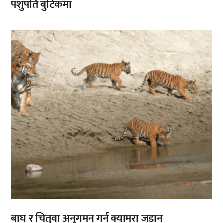
पशुपति बुटिकमा
बाघ र चितुवा अनुगमन गर्न क्यामरा जडान