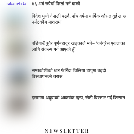
४६ अर्ब रुपैयाँ फिर्ता गर्न बाकी
विदेश घुम्ने नेपाली बढ्दै, पाँच वर्षमा वार्षिक औसत दुई लाख
पर्यटकीय यात्रामा
बाँडेगाउँ पुगेर पूर्णबहादुर खड्काले भने– ‘कांग्रेस एकताका
लागि संकल्प गर्न आएको हुँ’
सप्तकोशीको धार फेरिँदा चिलिया टापुमा बढ्दो
विस्थापनको त्रास
इलाममा अदुवाको आकर्षक मूल्य, खेती विस्तार गर्दै किसान
NEWSLETTER