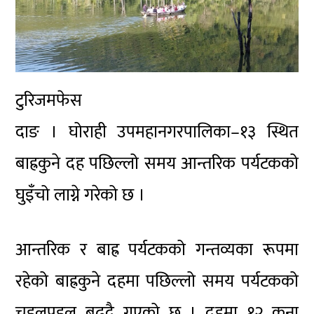
टुरिजमफेस
दाङ । घोराही उपमहानगरपालिका–१३ स्थित
बाह्रकुने दह पछिल्लो समय आन्तरिक पर्यटकको
घुइँचो लाग्ने गरेको छ ।
आन्तरिक र बाह्र पर्यटकको गन्तव्यका रूपमा
रहेको बाह्रकुने दहमा पछिल्लो समय पर्यटकको
चहलपहल बढ्दै गएको छ । दहमा १२ कुना