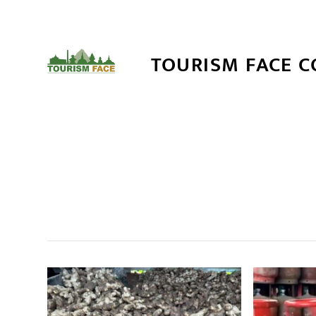
TOURISM FACE 
सम
,
,