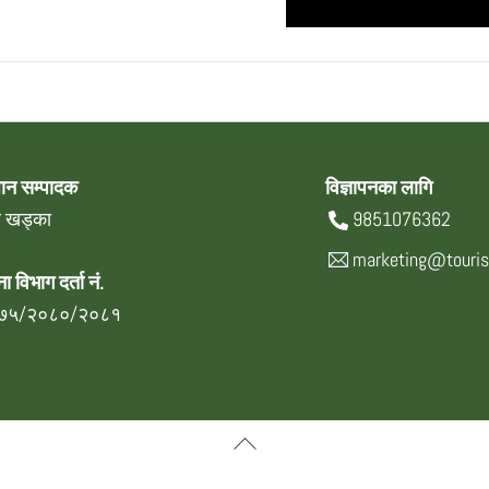
धान सम्पादक
विज्ञापनका लागि
्र खड्का
9851076362
marketing@touri
ा विभाग दर्ता नं.
७५/२०८०/२०८१
Back
To