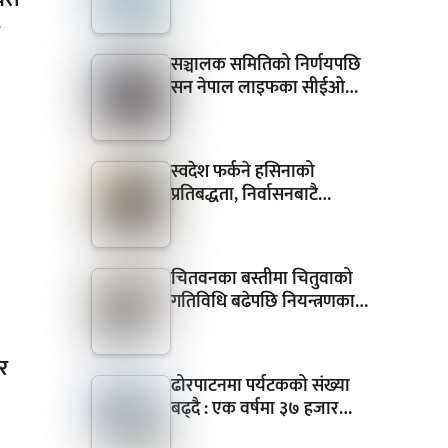
र
सञ्चालक समितिको निर्णयपछि
सन नेपाल लाइफका सीईओ…
स्वदेश फर्कने हसिनाको
प्रतिबद्धता, निर्वासनबाटै…
चितवनका बस्तीमा चितुवाको
गतिविधि बढेपछि नियन्त्रणका…
र
ढोरपाटनमा पर्यटकको संख्या
बढ्दै : एक वर्षमा ३७ हजार…