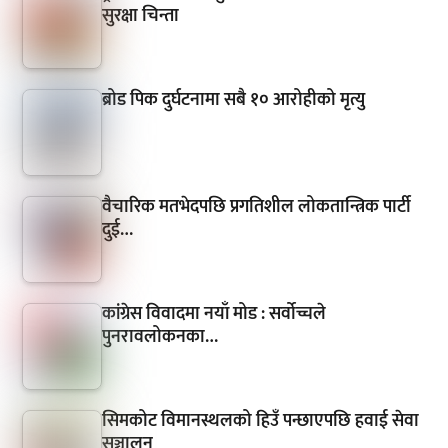
सुरक्षा चिन्ता
ब्रोड पिक दुर्घटनामा सबै १० आरोहीको मृत्यु
वैचारिक मतभेदपछि प्रगतिशील लोकतान्त्रिक पार्टी
दुई…
कांग्रेस विवादमा नयाँ मोड : सर्वोच्चले
पुनरावलोकनका…
सिमकोट विमानस्थलको हिउँ पन्छाएपछि हवाई सेवा
सञ्चालन