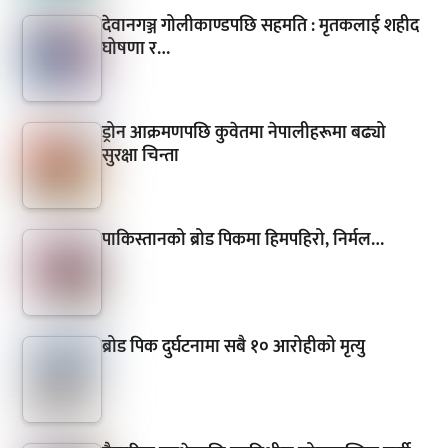
देवानगञ्ज गोलीकाण्डपछि सहमति : मृतकलाई शहीद
घोषणा र…
ड्रोन आक्रमणपछि कुवेतमा नेपालीहरूमा बढ्यो
सुरक्षा चिन्ता
पाकिस्तानको ब्रोड पिकमा हिमपहिरो, निर्मल…
ब्रोड पिक दुर्घटनामा सबै १० आरोहीको मृत्यु