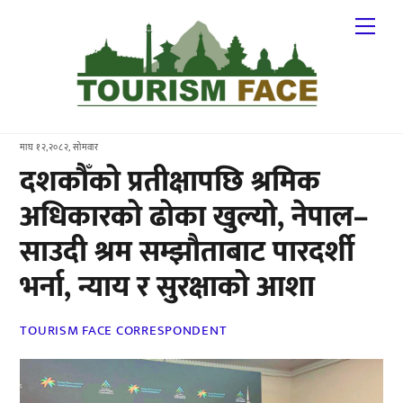
Skip
Me
to
content
माघ १२,२०८२, सोमवार
दशकौँको प्रतीक्षापछि श्रमिक
अधिकारको ढोका खुल्यो, नेपाल–
साउदी श्रम सम्झौताबाट पारदर्शी
भर्ना, न्याय र सुरक्षाको आशा
TOURISM FACE CORRESPONDENT