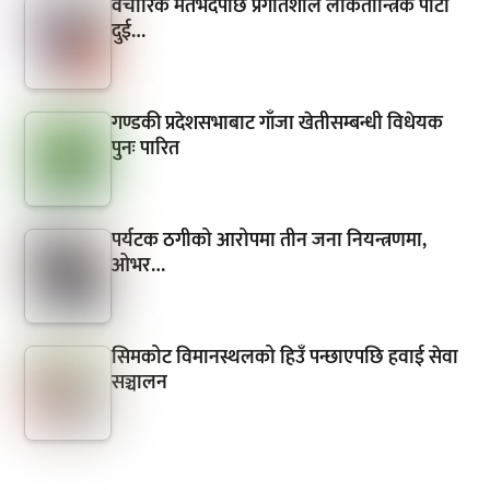
वैचारिक मतभेदपछि प्रगतिशील लोकतान्त्रिक पार्टी
दुई…
गण्डकी प्रदेशसभाबाट गाँजा खेतीसम्बन्धी विधेयक
पुनः पारित
पर्यटक ठगीको आरोपमा तीन जना नियन्त्रणमा,
ओभर…
सिमकोट विमानस्थलको हिउँ पन्छाएपछि हवाई सेवा
सञ्चालन