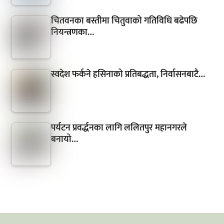
चितवनका बस्तीमा चितुवाको गतिविधि बढेपछि
नियन्त्रणका…
स्वदेश फर्कने हसिनाको प्रतिबद्धता, निर्वासनबाटै…
पर्यटन प्रवर्द्धनका लागि ललितपुर महानगरले
बनायो…