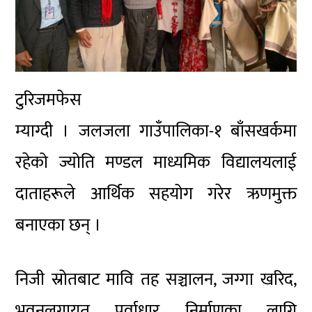
टुरिजमफेस
म्याग्दी । जलजला गाउँपालिका-१ बाँसखर्कमा
रहेको ज्योति मण्डल माध्यमिक विद्यालयलाई
दाताहरूले आर्थिक सहयोग गरेर ऋणमुक्त
बनाएका छन् ।
निजी स्रोतबाट मावि तह सञ्चालन, जग्गा खरिद,
भवनलगायत पूर्वाधार निर्माणका लागि