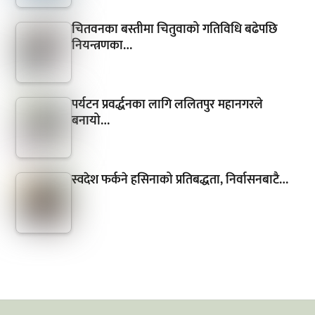
चितवनका बस्तीमा चितुवाको गतिविधि बढेपछि
नियन्त्रणका…
पर्यटन प्रवर्द्धनका लागि ललितपुर महानगरले
बनायो…
स्वदेश फर्कने हसिनाको प्रतिबद्धता, निर्वासनबाटै…