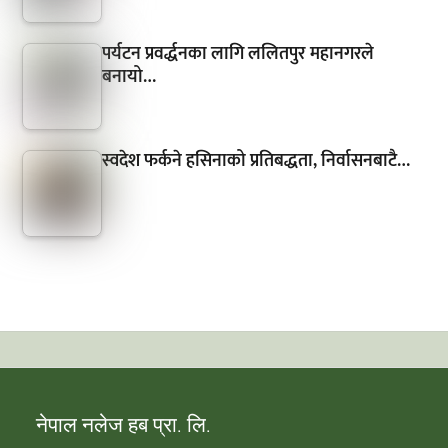
पर्यटन प्रवर्द्धनका लागि ललितपुर महानगरले
बनायो…
स्वदेश फर्कने हसिनाको प्रतिबद्धता, निर्वासनबाटै…
नेपाल नलेज हब प्रा. लि.