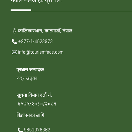
नेपाल नलेज हब प्रा. लि.
कालिकास्थान, काठमाडौँ, नेपाल
+977-1-4523973
info@tourismface.com
प्रधान सम्पादक
रुद्र खड्का
सूचना विभाग दर्ता नं.
४५७५/२०८०/२०८१
विज्ञापनका लागि
9851076362