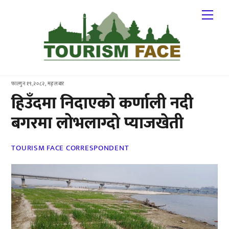
Skip
Me
to
content
फाल्गुन १९,२०८२, मङ्लबार
हिउँदमा निदाएको कर्णाली नदी
बगरमा लोभलाग्दो प्याजखेती
TOURISM FACE CORRESPONDENT