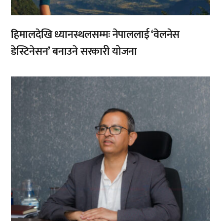
हिमालदेखि ध्यानस्थलसम्मः नेपाललाई ‘वेलनेस
डेस्टिनेसन’ बनाउने सरकारी योजना
,