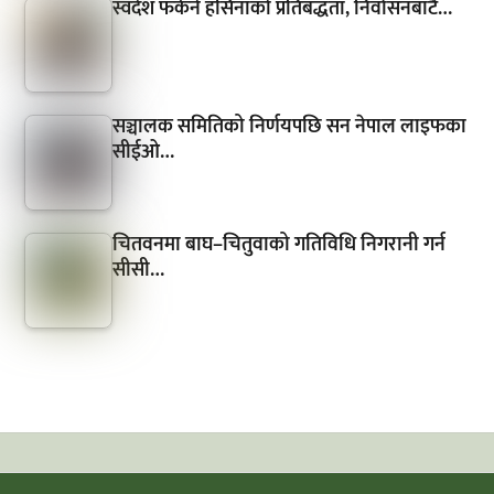
स्वदेश फर्कने हसिनाको प्रतिबद्धता, निर्वासनबाटै…
सञ्चालक समितिको निर्णयपछि सन नेपाल लाइफका
सीईओ…
चितवनमा बाघ–चितुवाको गतिविधि निगरानी गर्न
सीसी…