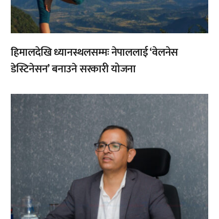
हिमालदेखि ध्यानस्थलसम्मः नेपाललाई ‘वेलनेस
डेस्टिनेसन’ बनाउने सरकारी योजना
,