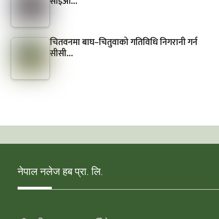
सीईओ…
चितवनमा बाघ–चितुवाको गतिविधि निगरानी गर्न
सीसी…
नेपाल नलेज हब प्रा. लि.