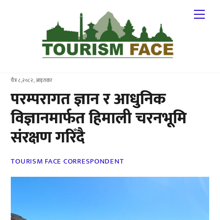
Skip
Me
to
content
चैत्र ८,२०८२, आइतवार
परम्परागत ज्ञान र आधुनिक
विज्ञानमार्फत हिमाली चरनभूमि
संरक्षण गरिँदै
TOURISM FACE CORRESPONDENT