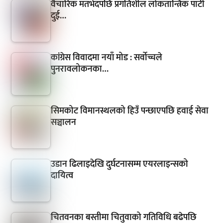
वैचारिक मतभेदपछि प्रगतिशील लोकतान्त्रिक पार्टी
दुई…
कांग्रेस विवादमा नयाँ मोड : सर्वोच्चले
पुनरावलोकनका…
सिमकोट विमानस्थलको हिउँ पन्छाएपछि हवाई सेवा
सञ्चालन
उडान ढिलाइदेखि दुर्घटनासम्म एयरलाइन्सको
दायित्व
चितवनका बस्तीमा चितुवाको गतिविधि बढेपछि