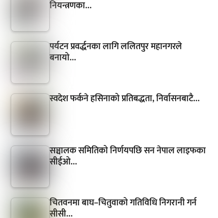
नियन्त्रणका…
पर्यटन प्रवर्द्धनका लागि ललितपुर महानगरले
बनायो…
स्वदेश फर्कने हसिनाको प्रतिबद्धता, निर्वासनबाटै…
सञ्चालक समितिको निर्णयपछि सन नेपाल लाइफका
सीईओ…
चितवनमा बाघ–चितुवाको गतिविधि निगरानी गर्न
सीसी…