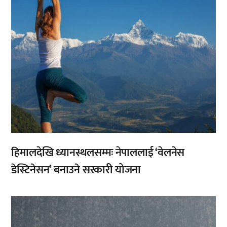
हिमालदेखि ध्यानस्थलसम्मः नेपाललाई ‘वेलनेस
डेस्टिनेसन’ बनाउने सरकारी योजना
,