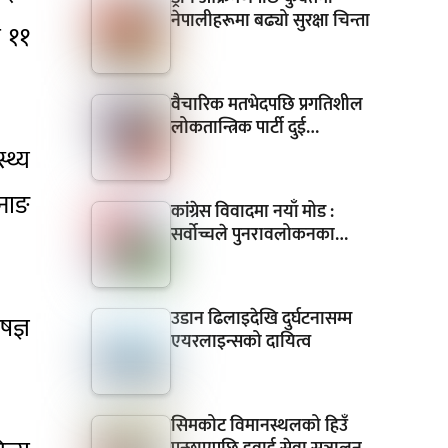
नेपालीहरूमा बढ्यो सुरक्षा चिन्ता
त ११
वैचारिक मतभेदपछि प्रगतिशील
लोकतान्त्रिक पार्टी दुई…
्थ्य
मनाङ
कांग्रेस विवादमा नयाँ मोड :
सर्वोच्चले पुनरावलोकनका…
उडान ढिलाइदेखि दुर्घटनासम्म
षज्ञ
एयरलाइन्सको दायित्व
सिमकोट विमानस्थलको हिउँ