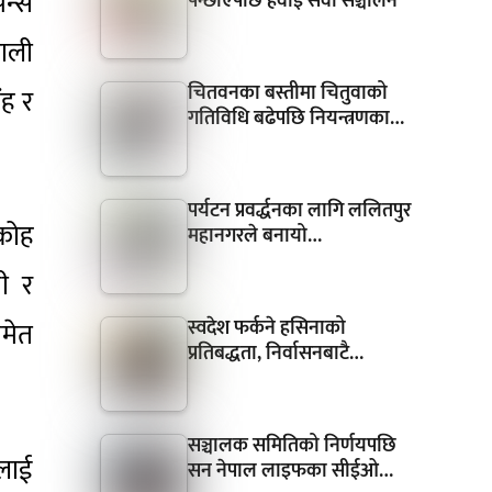
िन्स
पन्छाएपछि हवाई सेवा सञ्चालन
याली
चितवनका बस्तीमा चितुवाको
ंह र
गतिविधि बढेपछि नियन्त्रणका…
पर्यटन प्रवर्द्धनका लागि ललितपुर
 कोह
महानगरले बनायो…
री र
स्वदेश फर्कने हसिनाको
समेत
प्रतिबद्धता, निर्वासनबाटै…
सञ्चालक समितिको निर्णयपछि
कलाई
सन नेपाल लाइफका सीईओ…