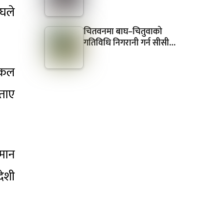
्घले
चितवनमा बाघ–चितुवाको
गतिविधि निगरानी गर्न सीसी…
डिकल
बताए
तमान
देशी