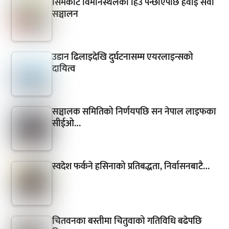
सिमकोट विमानस्थलको हिउँ पन्छाएपछि हवाई सेवा
सञ्चालन
उडान ढिलाइदेखि दुर्घटनासम्म एयरलाइन्सको
दायित्व
सञ्चालक समितिको निर्णयपछि सन नेपाल लाइफका
सीईओ…
स्वदेश फर्कने हसिनाको प्रतिबद्धता, निर्वासनबाटै…
चितवनका बस्तीमा चितुवाको गतिविधि बढेपछि