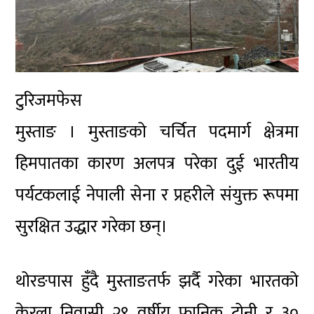
टुरिजमफेस
मुस्ताङ । मुस्ताङको चर्चित पदमार्ग क्षेत्रमा
हिमपातका कारण अलपत्र परेका दुई भारतीय
पर्यटकलाई नेपाली सेना र प्रहरीले संयुक्त रूपमा
सुरक्षित उद्धार गरेका छन्।
थोरङपास
हुँदै मुस्ताङतर्फ झर्दै गरेका भारतको
केरला निवासी २९ वर्षीय फानिक टोनी र ३०