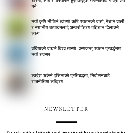
धारमा, सोब र परियारले छुट्टाछुट्टै राजनीतिक यात्रा तय
गर्ने
नयाँ कृषि नीतिले खोल्यो कृषि पर्यटनको बाटो, रैथाने बाली
र स्थानीय उत्पादनलाई अन्तर्राष्ट्रिय पहिचान दिलाउने
लक्ष्य
बर्दियाको बाघले विश्व तान्यो, वन्यजन्तु पर्यटन प्रवर्द्धनमा
नयाँ अवसर
स्वदेश फर्कने हसिनाको प्रतिबद्धता, निर्वासनबाटै
राजनीतिमा सक्रिय
NEWSLETTER