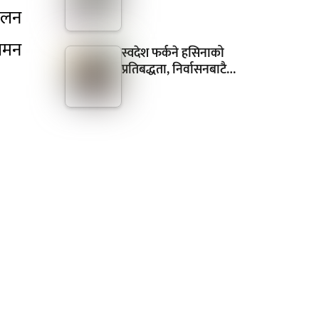
चालन
आगमन
स्वदेश फर्कने हसिनाको
प्रतिबद्धता, निर्वासनबाटै…