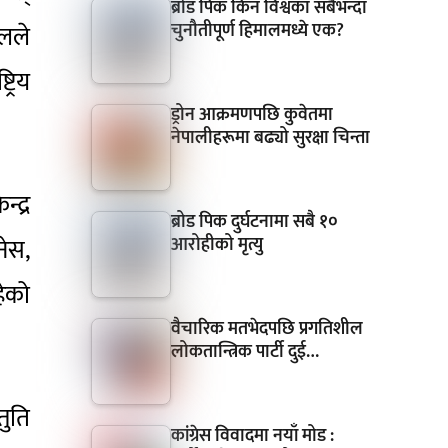
ब्रोड पिक किन विश्वका सबैभन्दा
चुनौतीपूर्ण हिमालमध्ये एक?
ालले
्रिय
ड्रोन आक्रमणपछि कुवेतमा
नेपालीहरूमा बढ्यो सुरक्षा चिन्ता
्द्र
ब्रोड पिक दुर्घटनामा सबै १०
आरोहीको मृत्यु
नेस,
हेको
वैचारिक मतभेदपछि प्रगतिशील
लोकतान्त्रिक पार्टी दुई…
तुति
कांग्रेस विवादमा नयाँ मोड :