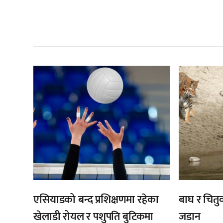
सम
,
एसियाडको बन्द प्रशिक्षणमा रहेका
बाघ र चितुव
खेलाडी रोयल र पशुपति बुटिकमा
जडान