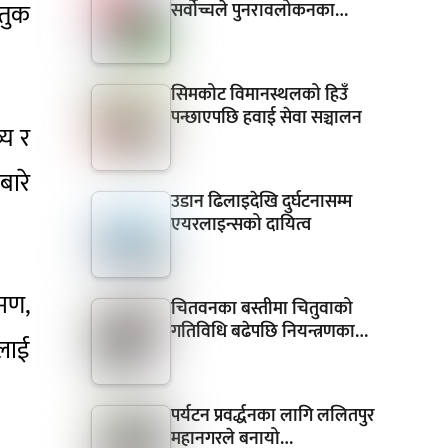
्तुक
सर्वोच्चले पुनरावलोकनका…
सिमकोट विमानस्थलको हिउँ
पन्छाएपछि हवाई सेवा सञ्चालन
्य र
बारे
उडान ढिलाइदेखि दुर्घटनासम्म
एयरलाइन्सको दायित्व
रमण,
चितवनका बस्तीमा चितुवाको
गतिविधि बढेपछि नियन्त्रणका…
ीलाई
पर्यटन प्रवर्द्धनका लागि ललितपुर
महानगरले बनायो…