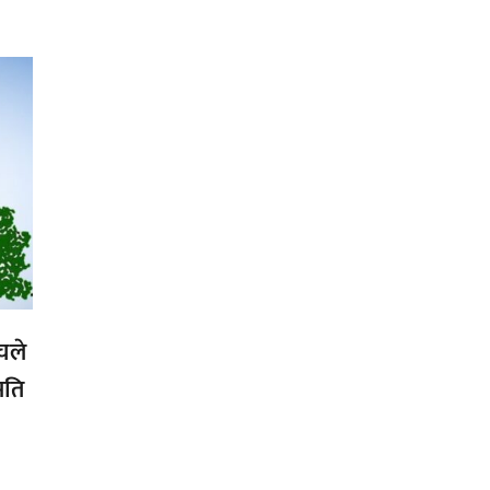
्चले
मति