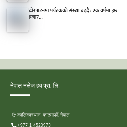
ढोरपाटनमा पर्यटकको संख्या बढ्दै : एक वर्षमा ३७
हजार…
नेपाल नलेज हब प्रा. लि.
कालिकास्थान, काठमाडौँ, नेपाल
+977-1-4523973