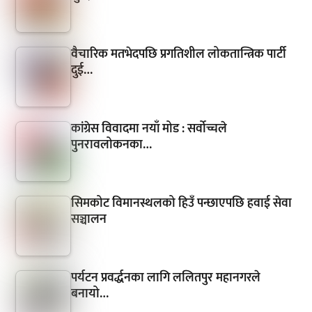
वैचारिक मतभेदपछि प्रगतिशील लोकतान्त्रिक पार्टी
दुई…
कांग्रेस विवादमा नयाँ मोड : सर्वोच्चले
पुनरावलोकनका…
सिमकोट विमानस्थलको हिउँ पन्छाएपछि हवाई सेवा
सञ्चालन
पर्यटन प्रवर्द्धनका लागि ललितपुर महानगरले
बनायो…