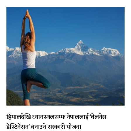
,
हिमालदेखि ध्यानस्थलसम्मः नेपाललाई ‘वेलनेस
डेस्टिनेसन’ बनाउने सरकारी योजना