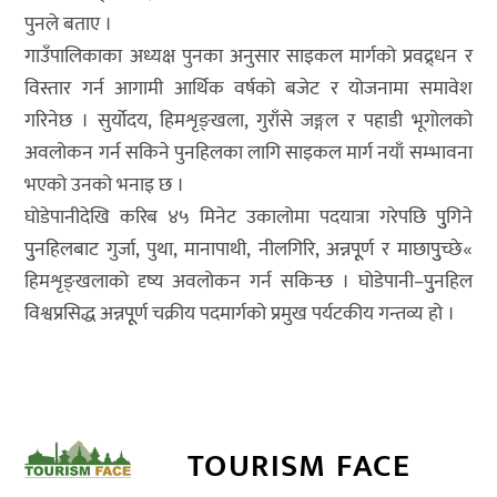
पुनले बताए ।
गाउँपालिकाका अध्यक्ष पुनका अनुसार साइकल मार्गको प्रवद्र्धन र
विस्तार गर्न आगामी आर्थिक वर्षको बजेट र योजनामा समावेश
गरिनेछ । सुर्योदय, हिमशृङ्खला, गुराँसे जङ्गल र पहाडी भूगोलको
अवलोकन गर्न सकिने पुनहिलका लागि साइकल मार्ग नयाँ सम्भावना
भएको उनको भनाइ छ ।
घोडेपानीदेखि करिब ४५ मिनेट उकालोमा पदयात्रा गरेपछि पुुगिने
पुुनहिलबाट गुर्जा, पुथा, मानापाथी, नीलगिरि, अन्नपूूर्ण र माछापुुच्छे«
हिमशृङ्खलाको दृष्य अवलोकन गर्न सकिन्छ । घोडेपानी–पुुनहिल
विश्वप्रसिद्ध अन्नपूूर्ण चक्रीय पदमार्गको प्रमुख पर्यटकीय गन्तव्य हो ।
TOURISM FACE