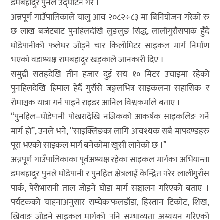
डमबहादुर पुनले उद्घाटन गरे ।
अन्नपूूर्ण गाउँपालिकाले चालुु आव २०८२÷८३ मा बिनियोजन गरेको रु
छ लाख बजेटबाट पुनहिलदेखि लुङलुङ सिद्ध, लालीगुराँसपार्क हुँदै
घोडेपानीको फलेघर जोड्ने चार किलोमिटर साइकल मार्ग निर्माण
भएको वडाध्यक्ष रामबहादुर खड्काले जानकारी दिए ।
समुुद्री सतहदेखि तीन हजार दुई सय १० मिटर उचाइमा रहेको
पुनहिलदेखि हिमाल हेर्दै गुुराँसे जङ्गलभित्र साइकलमा सहासिक र
रोमाञ्चक यात्रा गर्न पाइने राइडर आनिल विश्वकर्माले बताए ।
“पुनहिल–घोडेपानी पोखरादेखि नजिकको आकर्षक साइकलिङ गर्ने
मार्ग हो”, उनले भने, “साइक्लिङका लागि आवश्यक सबै मापदण्डहरु
पूरा भएको साइकल मार्ग बनेकोमा खुसी लागेको छ ।”
अन्नपूूर्ण गाउँपालिकाका पूर्वअध्यक्ष रहेका साइकल मार्गका अभियान्ता
डमबहादुुर पुनले घोडेपानी र पुनहिल क्षेत्रलाई केन्द्रित गरेर लालीगुुराँस
पार्क, पेरीभारानी ताल जोड्ने घोडा मार्ग सञ्चालन गरिएको बताए ।
पर्यटकको चाहनाअनुसार राम्चेकाफलडाँडा, हिस्तान टिकोट, शिख,
खिवाङ जोड्ने साइकल मार्गको पनि सम्भाव्यता अध्ययन गरिएको