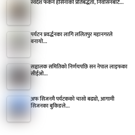
स्वदेश फर्कने हसिनाको प्रतिबद्धता, निर्वासनबाटै…
पर्यटन प्रवर्द्धनका लागि ललितपुर महानगरले
बनायो…
सञ्चालक समितिको निर्णयपछि सन नेपाल लाइफका
सीईओ…
अफ सिजनमै पर्यटकको चासो बढ्यो, आगामी
सिजनका बुकिङले…