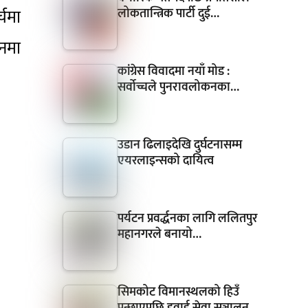
लोकतान्त्रिक पार्टी दुई…
्चमा
नमा
कांग्रेस विवादमा नयाँ मोड :
सर्वोच्चले पुनरावलोकनका…
उडान ढिलाइदेखि दुर्घटनासम्म
एयरलाइन्सको दायित्व
पर्यटन प्रवर्द्धनका लागि ललितपुर
महानगरले बनायो…
सिमकोट विमानस्थलको हिउँ
पन्छाएपछि हवाई सेवा सञ्चालन