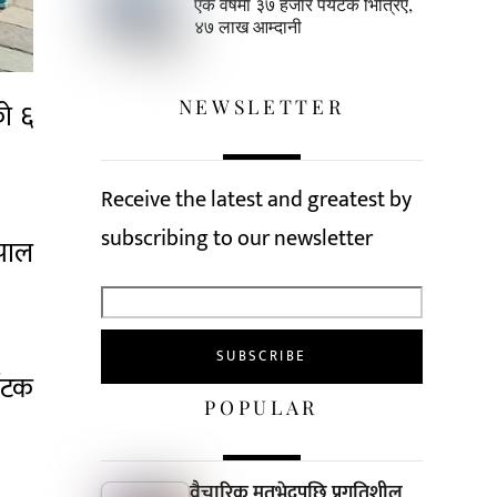
एक वर्षमा ३७ हजार पर्यटक भित्रिए,
४७ लाख आम्दानी
NEWSLETTER
को ६
Receive the latest and greatest by
subscribing to our newsletter
पाल
्यटक
POPULAR
वैचारिक मतभेदपछि प्रगतिशील