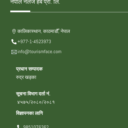
नेपाल नलेज हब प्रा. लि.
कालिकास्थान, काठमाडौँ, नेपाल
+977-1-4523973
info@tourismface.com
प्रधान सम्पादक
रुद्र खड्का
सूचना विभाग दर्ता नं.
४५७५/२०८०/२०८१
विज्ञापनका लागि
9851076362