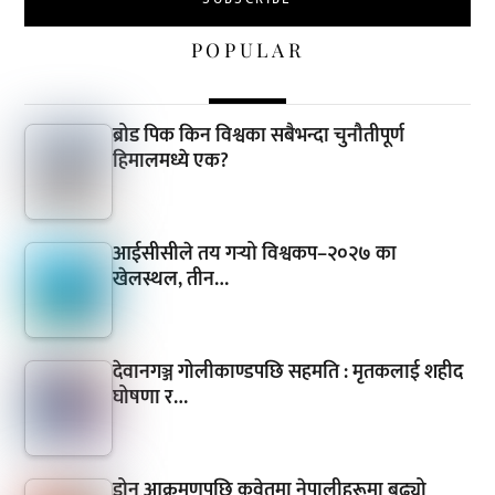
POPULAR
ब्रोड पिक किन विश्वका सबैभन्दा चुनौतीपूर्ण
हिमालमध्ये एक?
आईसीसीले तय गर्‍यो विश्वकप–२०२७ का
खेलस्थल, तीन…
देवानगञ्ज गोलीकाण्डपछि सहमति : मृतकलाई शहीद
घोषणा र…
ड्रोन आक्रमणपछि कुवेतमा नेपालीहरूमा बढ्यो