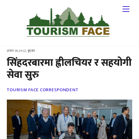
Skip
Me
to
content
असार २४,२०८३, बुधबार
सिंहदरबारमा ह्वीलचियर र सहयोगी
सेवा सुरु
TOURISM FACE CORRESPONDENT