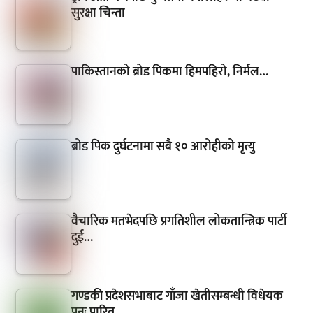
सुरक्षा चिन्ता
पाकिस्तानको ब्रोड पिकमा हिमपहिरो, निर्मल…
ब्रोड पिक दुर्घटनामा सबै १० आरोहीको मृत्यु
वैचारिक मतभेदपछि प्रगतिशील लोकतान्त्रिक पार्टी
दुई…
गण्डकी प्रदेशसभाबाट गाँजा खेतीसम्बन्धी विधेयक
पुनः पारित