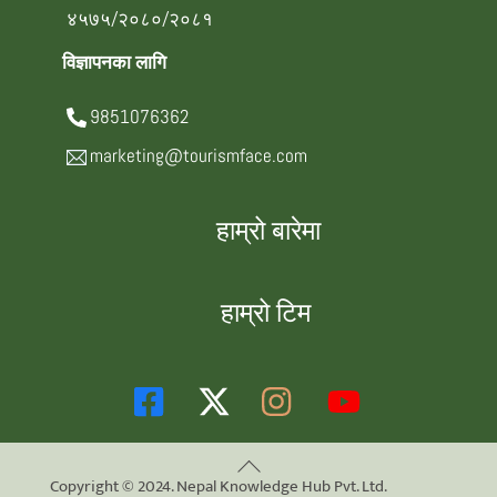
४५७५/२०८०/२०८१
विज्ञापनका लागि
9851076362
marketing@tourismface.com
हाम्रो बारेमा
हाम्रो टिम
Back
Copyright © 2024. Nepal Knowledge Hub Pvt. Ltd.
To