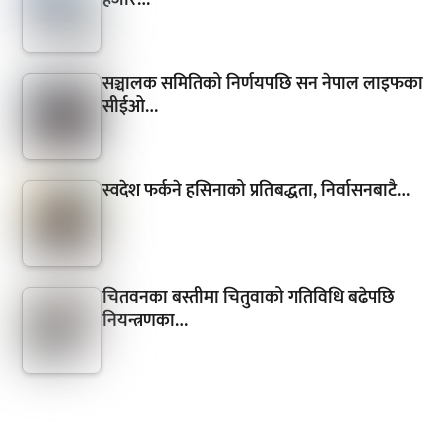
सञ्चालक समितिको निर्णयपछि सन नेपाल लाइफका
सीईओ…
स्वदेश फर्कने हसिनाको प्रतिबद्धता, निर्वासनबाटै…
चितवनका बस्तीमा चितुवाको गतिविधि बढेपछि
नियन्त्रणका…