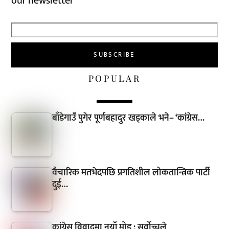
our newsletter
POPULAR
बाँडेगाउँ पुगेर पूर्णबहादुर खड्काले भने– ‘कांग्रेस…
वैचारिक मतभेदपछि प्रगतिशील लोकतान्त्रिक पार्टी
दुई…
कांग्रेस विवादमा नयाँ मोड : सर्वोच्चले