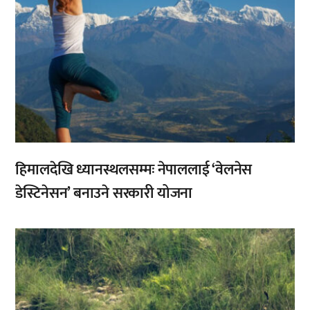
हिमालदेखि ध्यानस्थलसम्मः नेपाललाई ‘वेलनेस
डेस्टिनेसन’ बनाउने सरकारी योजना
,