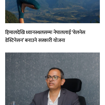
हिमालदेखि ध्यानस्थलसम्मः नेपाललाई ‘वेलनेस
डेस्टिनेसन’ बनाउने सरकारी योजना
,