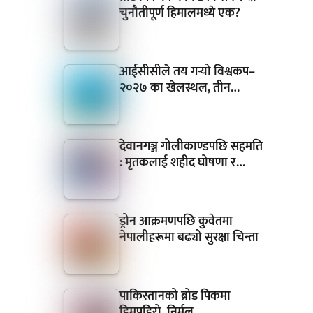
चुनौतीपूर्ण हिमालमध्ये एक?
आईसीसीले तय गर्‍यो विश्वकप–
२०२७ का खेलस्थल, तीन…
देवानगञ्ज गोलीकाण्डपछि सहमति
: मृतकलाई शहीद घोषणा र…
ड्रोन आक्रमणपछि कुवेतमा
नेपालीहरूमा बढ्यो सुरक्षा चिन्ता
पाकिस्तानको ब्रोड पिकमा
हिमपहिरो, निर्मल…