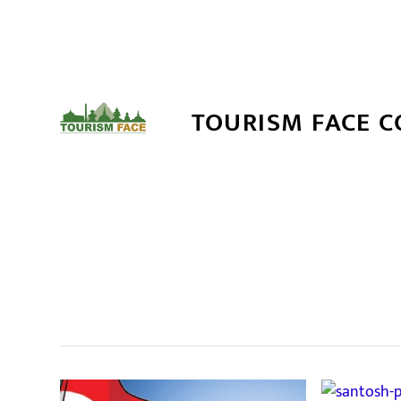
TOURISM FACE 
सम
,
,